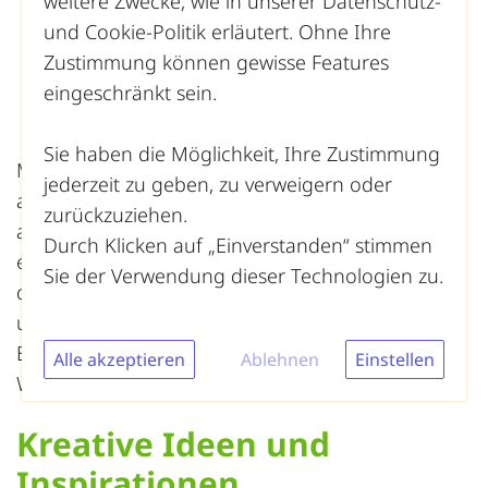
weitere Zwecke, wie in unserer
Datenschutz-
und Cookie-Politik
erläutert. Ohne Ihre
Zustimmung können gewisse Features
eingeschränkt sein.
Schmuck Aufbereitungstipps, Fotograf:
Castorly Stock
Sie haben die Möglichkeit, Ihre Zustimmung
Mit diesen praktischen Tipps bist du bestens
jederzeit zu geben, zu verweigern oder
ausgestattet, um deine Schmuckstücke
zurückzuziehen.
aufzuwerten und ihnen neues Leben
Durch Klicken auf „Einverstanden“ stimmen
einzuhauchen. Sei experimentierfreudig und lass
Sie der Verwendung dieser Technologien zu.
deiner Kreativität freien Lauf. Mit etwas Geschick
und Liebe zum Detail kannst du erstaunliche
Ergebnisse erzielen. Viel Spaß beim Gestalten und
Alle akzeptieren
Ablehnen
Einstellen
Wiederverwenden deines Schmucks!
Kreative Ideen und
Inspirationen