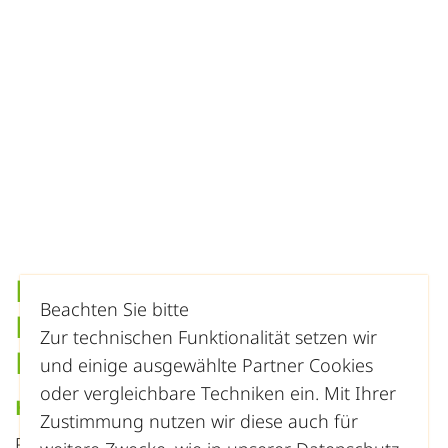
Gelbe Recycling-Tonnen in Deutschland, Fotograf:
Herausforderungen und
Beachten Sie bitte
Lösungsansätze im
Zur technischen Funktionalität setzen wir
Recycling
und einige ausgewählte Partner Cookies
oder vergleichbare Techniken ein. Mit Ihrer
Hintergrund
Zustimmung nutzen wir diese auch für
Recycling ist zweifellos ein wichtiger Schritt in