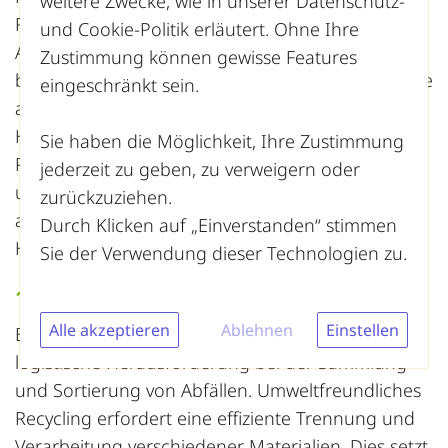
weitere Zwecke, wie in unserer
Datenschutz-
Richtung Nachhaltigkeit und Umweltschutz.
und Cookie-Politik
erläutert. Ohne Ihre
Allerdings gibt es auch Herausforderungen, die
Zustimmung können gewisse Features
bei der Umsetzung effektiver Recyclingprogramme
eingeschränkt sein.
angegangen werden müssen. Diese
Herausforderungen reichen von logistischen
Sie haben die Möglichkeit, Ihre Zustimmung
Problemen bis hin zu einer geringen Akzeptanz
jederzeit zu geben, zu verweigern oder
und Teilnahme der Öffentlichkeit. Jedoch gibt es
zurückzuziehen.
auch Lösungsansätze, die helfen können, diese
Durch Klicken auf „Einverstanden“ stimmen
Hindernisse zu überwinden.
Sie der Verwendung dieser Technologien zu.
1. Logistische Hürden
Alle akzeptieren
Ablehnen
Einstellen
Eines der Hauptprobleme im Recycling ist die
logistische Herausforderung bei der Sammlung
und Sortierung von Abfällen. Umweltfreundliches
Recycling erfordert eine effiziente Trennung und
Verarbeitung verschiedener Materialien. Dies setzt