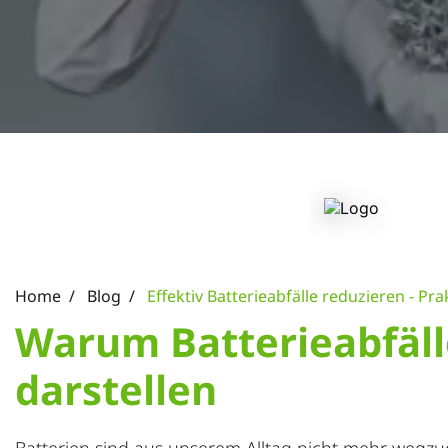
Home
Blog
Effektiv Batterieabfälle reduzieren - Pra
Warum Batterieabfäll
darstellen