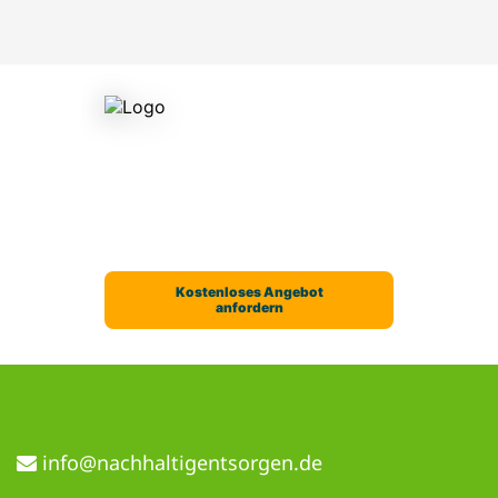
ed.negrostnegitlahhcan@ofni