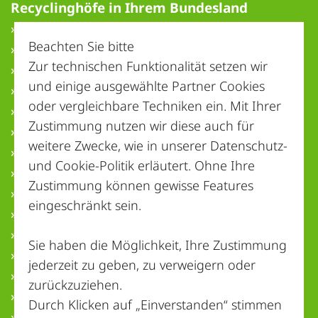
Recyclinghöfe in Ihrem Bundesland
» Baden-Württemberg
Beachten Sie bitte
» Bayern
Zur technischen Funktionalität setzen wir
» Berlin
und einige ausgewählte Partner Cookies
» Brandenburg
oder vergleichbare Techniken ein. Mit Ihrer
» Bremen
Zustimmung nutzen wir diese auch für
» Hamburg
weitere Zwecke, wie in unserer
Datenschutz-
» Hessen
und Cookie-Politik
erläutert. Ohne Ihre
» Mecklenburg-Vorpommern
Zustimmung können gewisse Features
» Niedersachsen
eingeschränkt sein.
» Nordrhein-Westfalen
» Rheinland-Pfalz
Sie haben die Möglichkeit, Ihre Zustimmung
» Saarland
jederzeit zu geben, zu verweigern oder
» Sachsen
zurückzuziehen.
» Sachsen-Anhalt
Durch Klicken auf „Einverstanden“ stimmen
» Schleswig-Holstein