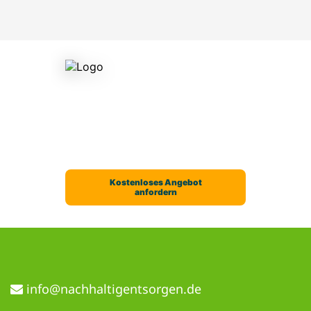
ed.negrostnegitlahhcan@ofni