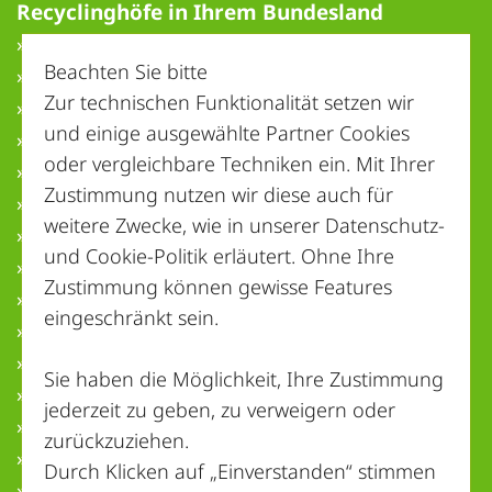
Recyclinghöfe in Ihrem Bundesland
» Baden-Württemberg
Beachten Sie bitte
» Bayern
Zur technischen Funktionalität setzen wir
» Berlin
und einige ausgewählte Partner Cookies
» Brandenburg
oder vergleichbare Techniken ein. Mit Ihrer
» Bremen
Zustimmung nutzen wir diese auch für
» Hamburg
weitere Zwecke, wie in unserer
Datenschutz-
» Hessen
und Cookie-Politik
erläutert. Ohne Ihre
» Mecklenburg-Vorpommern
Zustimmung können gewisse Features
» Niedersachsen
eingeschränkt sein.
» Nordrhein-Westfalen
» Rheinland-Pfalz
Sie haben die Möglichkeit, Ihre Zustimmung
» Saarland
jederzeit zu geben, zu verweigern oder
» Sachsen
zurückzuziehen.
» Sachsen-Anhalt
Durch Klicken auf „Einverstanden“ stimmen
» Schleswig-Holstein