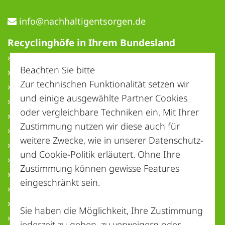
ed.negrostnegitlahhcan@ofni
Recyclinghöfe in Ihrem Bundesland
» Baden-Württemberg
Beachten Sie bitte
» Bayern
Zur technischen Funktionalität setzen wir
» Berlin
und einige ausgewählte Partner Cookies
» Brandenburg
oder vergleichbare Techniken ein. Mit Ihrer
» Bremen
Zustimmung nutzen wir diese auch für
» Hamburg
weitere Zwecke, wie in unserer
Datenschutz-
» Hessen
und Cookie-Politik
erläutert. Ohne Ihre
» Mecklenburg-Vorpommern
Zustimmung können gewisse Features
» Niedersachsen
eingeschränkt sein.
» Nordrhein-Westfalen
» Rheinland-Pfalz
Sie haben die Möglichkeit, Ihre Zustimmung
» Saarland
jederzeit zu geben, zu verweigern oder