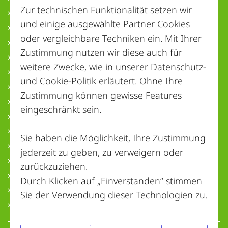
Zur technischen Funktionalität setzen wir
» Berlin
und einige ausgewählte Partner Cookies
» Brandenburg
oder vergleichbare Techniken ein. Mit Ihrer
» Bremen
Zustimmung nutzen wir diese auch für
» Hamburg
weitere Zwecke, wie in unserer
Datenschutz-
» Hessen
und Cookie-Politik
erläutert. Ohne Ihre
» Mecklenburg-Vorpommern
Zustimmung können gewisse Features
» Niedersachsen
eingeschränkt sein.
» Nordrhein-Westfalen
» Rheinland-Pfalz
Sie haben die Möglichkeit, Ihre Zustimmung
» Saarland
jederzeit zu geben, zu verweigern oder
» Sachsen
zurückzuziehen.
» Sachsen-Anhalt
Durch Klicken auf „Einverstanden“ stimmen
» Schleswig-Holstein
Sie der Verwendung dieser Technologien zu.
» Thüringen