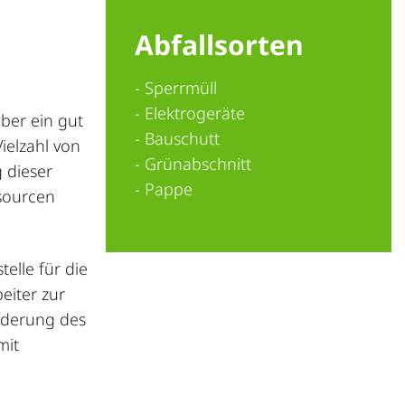
Abfallsorten
- Sperrmüll
- Elektrogeräte
über ein gut
- Bauschutt
ielzahl von
- Grünabschnitt
g dieser
- Pappe
sourcen
telle für die
eiter zur
rderung des
mit