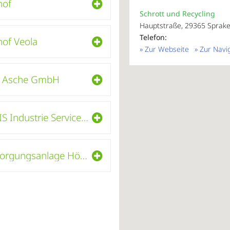
hof
Schrott und Recycling
Hauptstraße, 29365 Sprake
Telefon:
hof Veola
» Zur Webseite
» Zur Navi
us Asche GmbH
REMONDIS Industrie Service GmbH & Co. KG
Abfallentsorgungsanlage Höfer