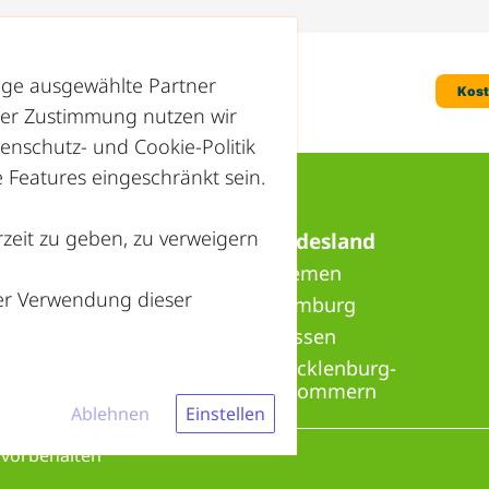
nige ausgewählte Partner
hrer Zustimmung nutzen wir
enschutz- und Cookie-Politik
Features eingeschränkt sein.
zeit zu geben, zu verweigern
Recyclinghöfe in Ihrem Bundesland
» Baden-Württemberg
» Bremen
der Verwendung dieser
» Bayern
» Hamburg
» Berlin
» Hessen
» Brandenburg
» Mecklenburg-
Vorpommern
Ablehnen
Einstellen
 vorbehalten