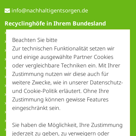
ed.negrostnegitlahhcan@ofni
Recyclinghöfe in Ihrem Bundesland
» Baden-Württemberg
Beachten Sie bitte
» Bayern
Zur technischen Funktionalität setzen wir
» Berlin
und einige ausgewählte Partner Cookies
» Brandenburg
oder vergleichbare Techniken ein. Mit Ihrer
» Bremen
Zustimmung nutzen wir diese auch für
» Hamburg
weitere Zwecke, wie in unserer
Datenschutz-
» Hessen
und Cookie-Politik
erläutert. Ohne Ihre
» Mecklenburg-Vorpommern
Zustimmung können gewisse Features
» Niedersachsen
eingeschränkt sein.
» Nordrhein-Westfalen
» Rheinland-Pfalz
Sie haben die Möglichkeit, Ihre Zustimmung
» Saarland
jederzeit zu geben, zu verweigern oder