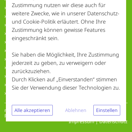
Zustimmung nutzen wir diese auch für
» Hamburg
weitere Zwecke, wie in unserer
Datenschutz-
» Hessen
und Cookie-Politik
erläutert. Ohne Ihre
» Mecklenburg-Vorpommern
Zustimmung können gewisse Features
» Niedersachsen
eingeschränkt sein.
» Nordrhein-Westfalen
» Rheinland-Pfalz
Sie haben die Möglichkeit, Ihre Zustimmung
» Saarland
jederzeit zu geben, zu verweigern oder
» Sachsen
zurückzuziehen.
» Sachsen-Anhalt
Durch Klicken auf „Einverstanden“ stimmen
» Schleswig-Holstein
Sie der Verwendung dieser Technologien zu.
» Thüringen
nachhaltigentsorgen.de | Copyright © 2026 – Alle
Alle akzeptieren
Ablehnen
Einstellen
Rechte vorbehalten
Impressum
|
Datenschutz