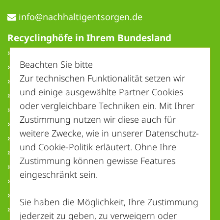
ed.negrostnegitlahhcan@ofni
Recyclinghöfe in Ihrem Bundesland
» Baden-Württemberg
Beachten Sie bitte
» Bayern
Zur technischen Funktionalität setzen wir
» Berlin
und einige ausgewählte Partner Cookies
» Brandenburg
oder vergleichbare Techniken ein. Mit Ihrer
» Bremen
Zustimmung nutzen wir diese auch für
» Hamburg
weitere Zwecke, wie in unserer
Datenschutz-
» Hessen
und Cookie-Politik
erläutert. Ohne Ihre
» Mecklenburg-Vorpommern
Zustimmung können gewisse Features
» Niedersachsen
eingeschränkt sein.
» Nordrhein-Westfalen
» Rheinland-Pfalz
Sie haben die Möglichkeit, Ihre Zustimmung
» Saarland
jederzeit zu geben, zu verweigern oder